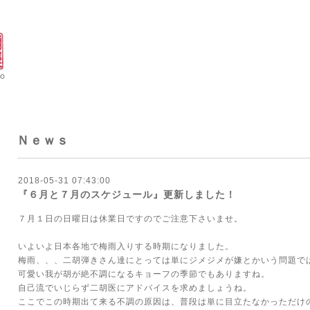
Ｎｅｗｓ
2018-05-31 07:43:00
『６月と７月のスケジュール』更新しました！
７月１日の日曜日は休業日ですのでご注意下さいませ。
いよいよ日本各地で梅雨入りする時期になりました。
梅雨、、、二胡弾きさん達にとっては単にジメジメが嫌とかいう問題で
可愛い我が胡が絶不調になるキョーフの季節でもありますね。
自己流でいじらず二胡医にアドバイスを求めましょうね。
ここでこの時期出て来る不調の原因は、普段は単に目立たなかっただけ